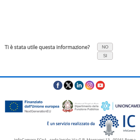
Ti è stata utile questa informazione?
NO
SI
InfoCamere SCpA - sede legale: Via G.B. Morgagni,13 - 00161 Roma -