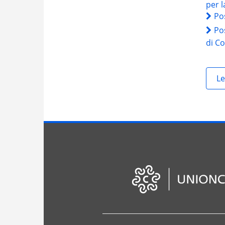
per l
Pos
Po
di C
Le