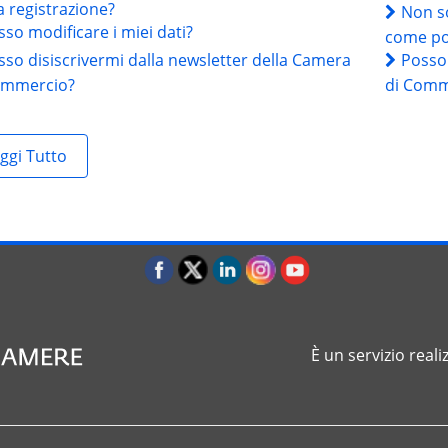
a registrazione?
Non so
so modificare i miei dati?
come po
sso disiscrivermi dalla newsletter della Camera
Posso 
ommercio?
di Comm
ggi Tutto
È un servizio reali