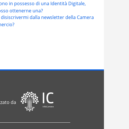
no in possesso di una Identità Digitale,
sso ottenerne una?
disiscrivermi dalla newsletter della Camera
ercio?
zzato da