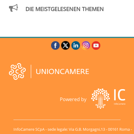
DIE MEISTGELESENEN THEMEN
Powered by
InfoCamere SCpA - sede legale: Via G.B. Morgagni,13 - 00161 Roma -